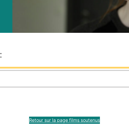
:
Retour sur la page films soutenus