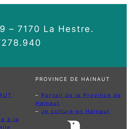
19 – 7170 La Hestre.
4/278.940
PROVINCE DE HAINAUT
AUT
–
Portail de la Province de
s
Hainaut
s
–
Je culture en Hainaut
de à la
elle