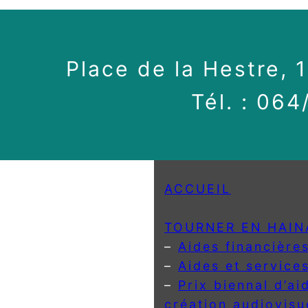
Place de la Hestre, 
Tél. : 06
ACCUEIL
TOURNER EN HAIN
–
Aides financière
–
Aides et service
–
Prix biennal d’ai
création audiovisu